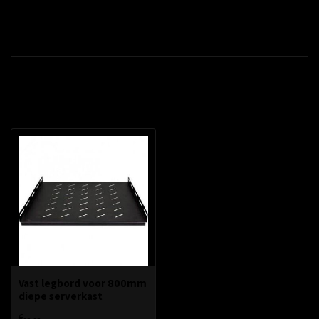
Productomschrijving
Recent bekeken
Vast legbord voor 800mm
diepe serverkast
€--,--