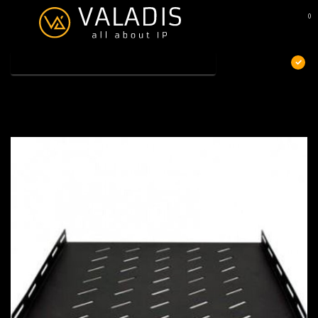
0
MENU
€
Excl. btw
Home
/
Vast legbord voor 800mm diepe serverkast
Vast legbord voor 800mm diepe serverkast