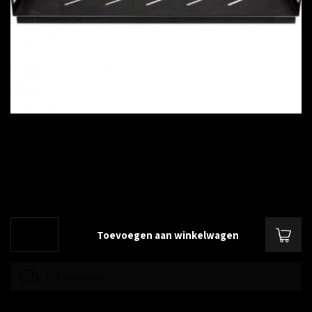
€--,--
Excl. btw
1U, vaste legbord geschikt voor alle serverkasten van 800mm diepte.
max. last: 60 Kg
Lees meer
.
Toevoegen aan winkelwagen
1 - 2 werkdagen
Toevoegen om te vergelijken