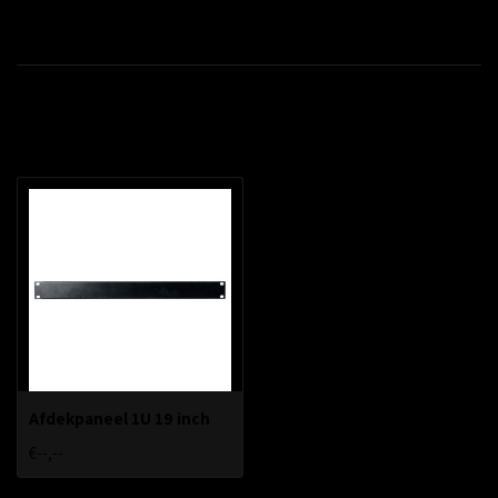
Productomschrijving
Recent bekeken
Afdekpaneel 1U 19 inch
€--,--