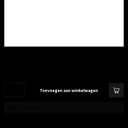
€--,--
Excl. btw
1U 19 inch afdekpaneel in zwart voor serverkasten, toolless
Lees meer
.
Toevoegen aan winkelwagen
1 - 2 werkdagen
Toevoegen om te vergelijken