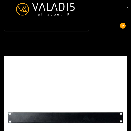
0
MENU
€
Excl. btw
Home
/
Afdekpaneel 1U 19 inch
Afdekpaneel 1U 19 inch