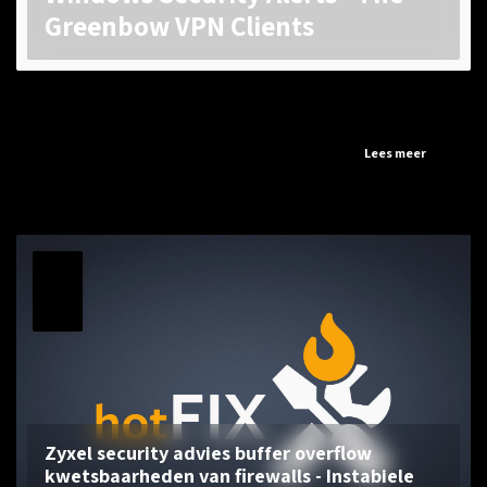
Greenbow VPN Clients
...
Lees meer
31
MEI
2023
Zyxel security advies buffer overflow
kwetsbaarheden van firewalls - Instabiele