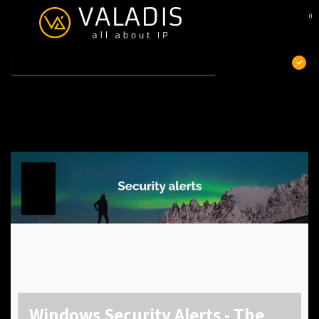
0
MENU
€
Excl. btw
Home
/
Nieuws en updates
Nieuws en updates
04
DEC
2023
Windows Security Alerts - The