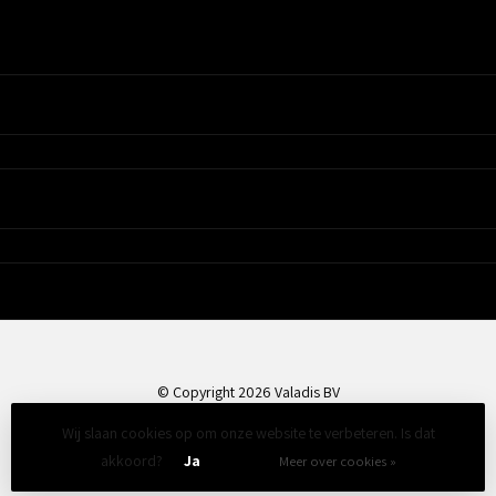
Ons Assortiment
Valadis
Klantenservice
© Copyright 2026 Valadis BV
Wij slaan cookies op om onze website te verbeteren. Is dat
akkoord?
Ja
Nee
Meer over cookies »