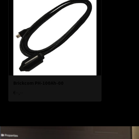
Brickcom PH-100Ah-00
€--,--