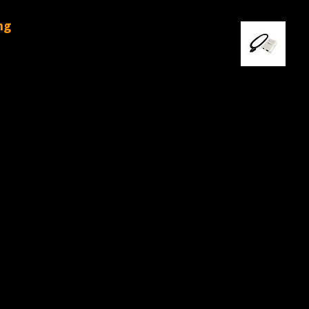
Gerelateer
ng
Bri
00
mera gebruikt moet worden
 opslag