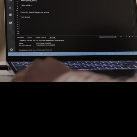
Fiber, SFP's. mediaconvertors
Patchkasten
Modems / Routers
Camera's