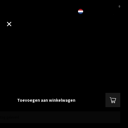
0
EUR
PH-100Ah-00
 Network Camera PH-100Ah-00
Lees meer
.
Toevoegen aan winkelwagen
dag geleverd