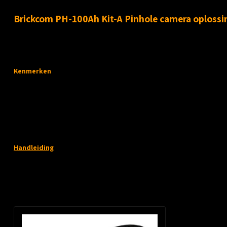
Productomschrijving
Brickcom PH-100Ah Kit-A Pinhole camera oplossi
Deze kleine camera is ideaal voor situaties waarin een onopvallende ca
Kenmerken
Lokaal beelden opslaan op de ingebouwde kaartlezer
Gevoelige sensor van 1 Mp in zeer kleine behuizing
Easy config voor een makkelijke basis setup van de camera
H.264 video compressie, verminderde benodigde bandbreedte en
Handleiding
Recent bekeken