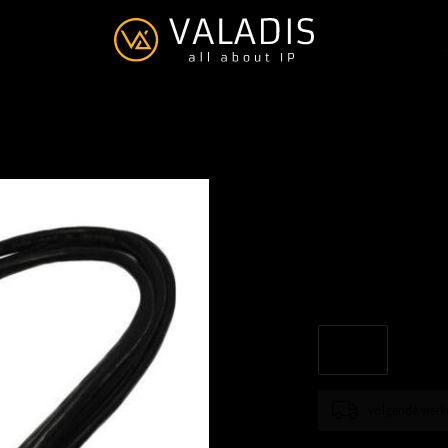
Brickcom 
€--,--
Excl. btw
Megapixel Super Mini
volgende werk