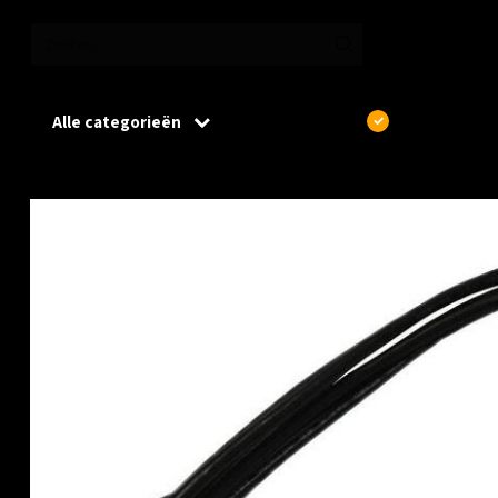
Alle categorieën
€
Excl. btw
Home
/
Brickcom PH-100Ah-00