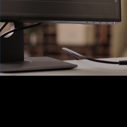
Ons Assortiment
Aanbiedingen / Nieuwe producten
Wireless
Bekabeling
Telecom
Firewalls
ZyXEL Nebula
Switches