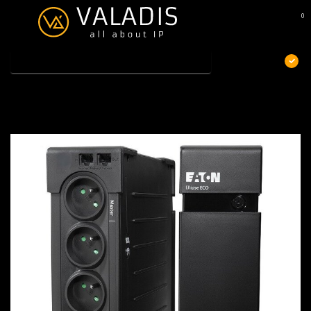
0
MENU
€
Excl. btw
Home
/
Eaton Ellipse ECO 650
Eaton Ellipse ECO 650