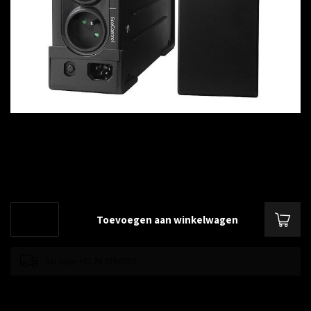
€--,--
Excl. btw
Eaton Ellipse ECO 650
Lees meer
.
Toevoegen aan winkelwagen
bel sales +31 74 2760030
Toevoegen om te vergelijken