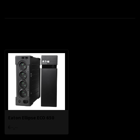
Productomschrijving
Recent bekeken
Eaton Ellipse ECO 650
€--,--