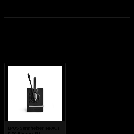
Productomschrijving
Specificaties
Recent bekeken
EPOS Sennheiser IMPACT
D 30 Phone - EU