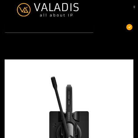
0
MENU
€
Excl. btw
Home
/
EPOS Sennheiser IMPACT D 30 Phone - EU
EPOS Sennheiser IMPACT D 30 Phone - EU