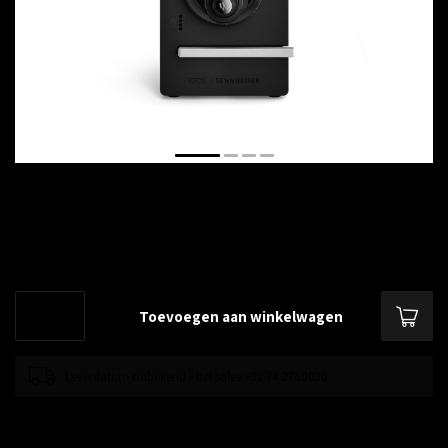
€--,--
Excl. btw
Draadloos DECT headset, duo, hoofdband, vaste telefoon
Lees meer
.
Toevoegen aan winkelwagen
Leverdatum onbekend - bel sales +31 74 2760030
Toevoegen om te vergelijken