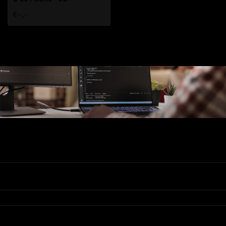
€--,--
Ons Assortiment
Valadis
Klantenservice