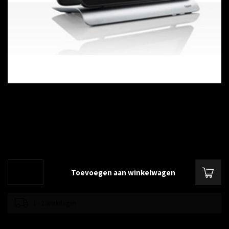
€--,--
Excl. btw
Maxwell 10S met vooraf geïnstalleerde houder ten behoeve van de
bedrade hoorn
Lees meer
.
Toevoegen aan winkelwagen
1 - 2 werkdagen
Toevoegen om te vergelijken