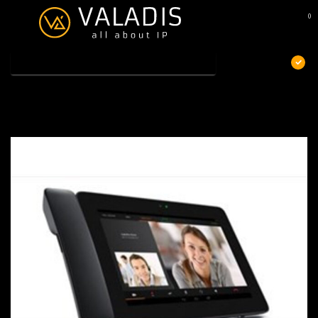
0
MENU
€
Excl. btw
Home
/
Gigaset Maxwell 10S-2
Gigaset Maxwell 10S-2