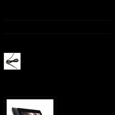
Productomschrijving
Specificaties
Gerelateerde producten
Jabra 14201-10, DHSG Kabel
€--,--
Recent bekeken