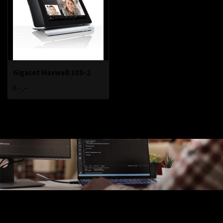
Gigaset Maxwell 10S-2
€--,--
Ons Assortiment