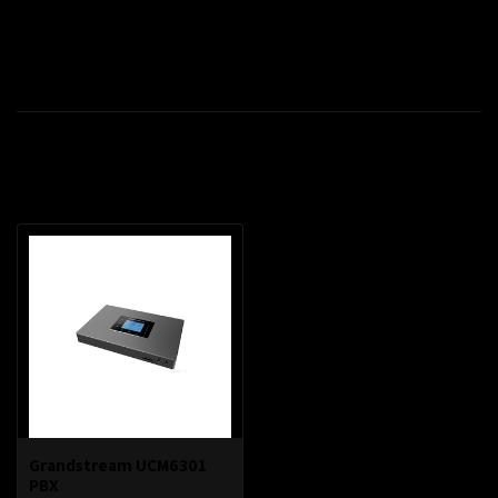
Toevoegen om te vergelijken
Productomschrijving
Recent bekeken
Grandstream UCM6301
PBX