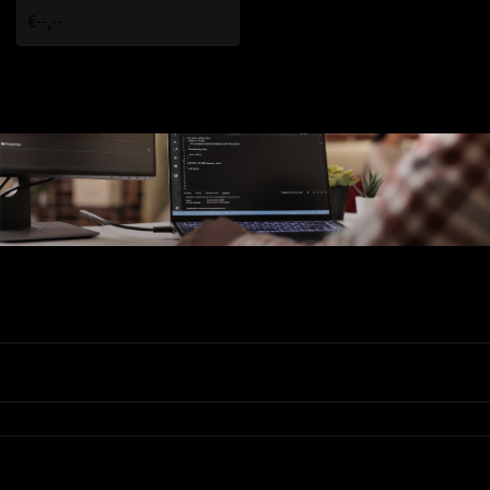
€--,--
Ons Assortiment
Valadis
Klantenservice