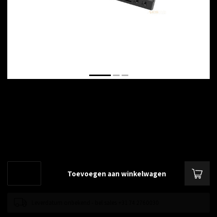
€--,--
Excl. btw
Met de UCM6300 serie kunnen bedrijven krachtige en schaalbare
geïntegreerde communicatie- en samenwerkingsoplossingen bouwen.
Lees meer
.
Toevoegen aan winkelwagen
Leverdatum onbekend - bel sales +31 74 2760030