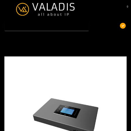
0
MENU
€
Excl. btw
Home
/
Grandstream UCM6301 PBX
Grandstream UCM6301 PBX