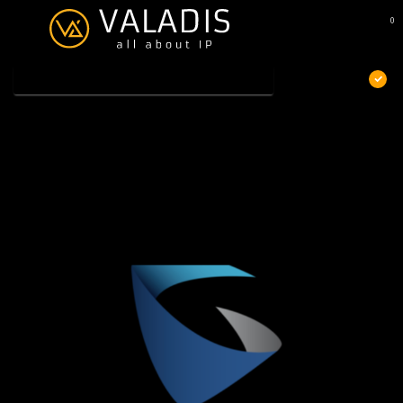
0
MENU
€
Excl. btw
Home
/
Grandstream wp820 Hoes/case
Grandstream wp820 Hoes/case