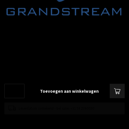
€--,--
Excl. btw
Grandstream wp820 Hoes/case
Lees meer
.
Toevoegen aan winkelwagen
Leverdatum onbekend - bel sales +31 74 2760030
Toevoegen om te vergelijken