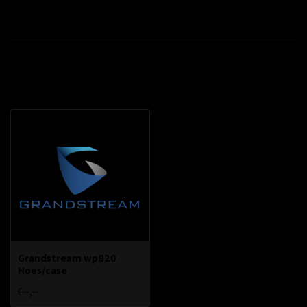
Productomschrijving
Recent bekeken
Grandstream wp820
Hoes/case
€--,--