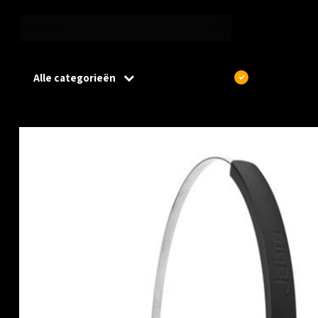
Alle categorieën
€
Excl. btw
Home
/
Jabra hoofdband Engage 65-75 (14121-40)