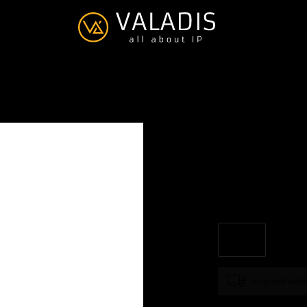
Jabra hoo
€--,--
Excl. btw
Eén lichtgewicht hoof
volgende werk