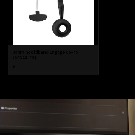
Jabra hoofdband Engage 65-75
(14121-40)
€--,--