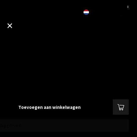
0
EUR
fdband Engage 65-75 (14121-40)
dband voor Jabra Engage 65 of 75 Convertible.
Lees meer
.
Toevoegen aan winkelwagen
dag geleverd