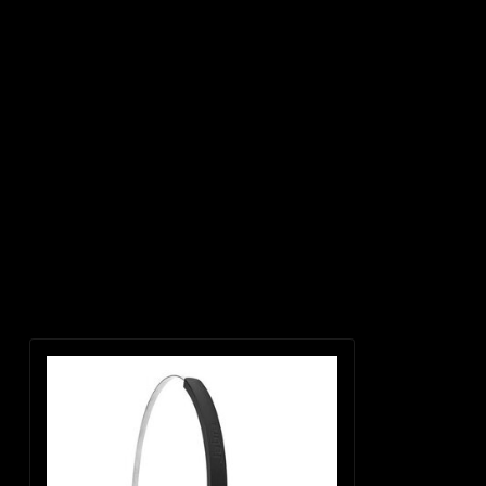
Productomschrijving
Eén lichtgewicht hoofdband voor Jabra Engage 65 of 75 Convertible. Maak
Recent bekeken