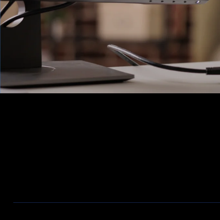
Ons Assortiment
Aanbiedingen / Nieuwe producten
Wireless
Bekabeling
Telecom
Firewalls
ZyXEL Nebula
Switches