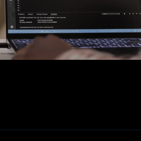
Fiber, SFP's. mediaconvertors
Patchkasten
Modems / Routers
Camera's