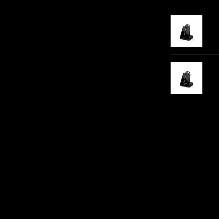
Gerelateer
t de over-het-hoofd-draagstijl mogelijk.
Jab
Jab