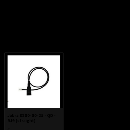
Productomschrijving
Recent bekeken
Jabra 8800-00-25 - QD -
RJ9 (straight)
€--,--