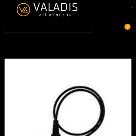
0
MENU
€
Excl. btw
Home
/
Jabra 8800-00-25 - QD - RJ9 (straight)
Jabra 8800-00-25 - QD - RJ9 (straight)