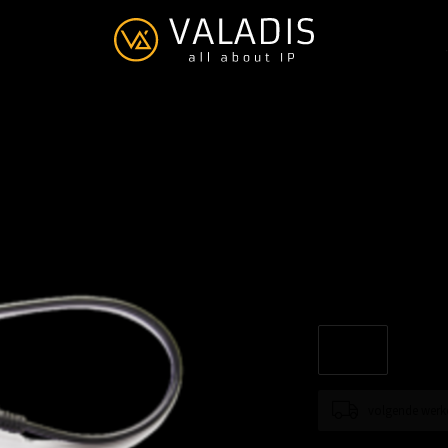
JPL BL-11
€--,--
Excl. btw
(Y) Training Lead
Lees 
volgende werk