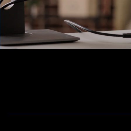
Ons Assortiment
Aanbiedingen / Nieuwe producten
Wireless
Bekabeling
Telecom
Firewalls
ZyXEL Nebula
Switches