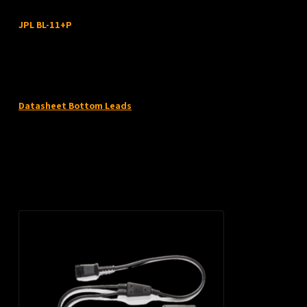
Productomschrijving
JPL BL-11+P
2 m trainingskabel / verbindingskabel, verbindt twee headset-tops met e
tuimelschakelaar,
Compatibel met JPL en Plantronics QD-headsets met snoer
Datasheet Bottom Leads
Recent bekeken