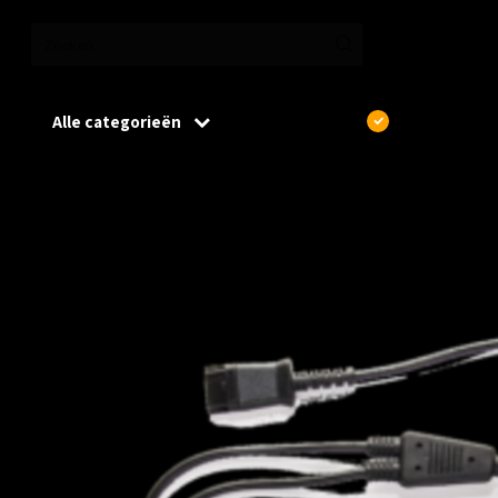
Alle categorieën
€
Excl. btw
Home
/
JPL BL-11+P