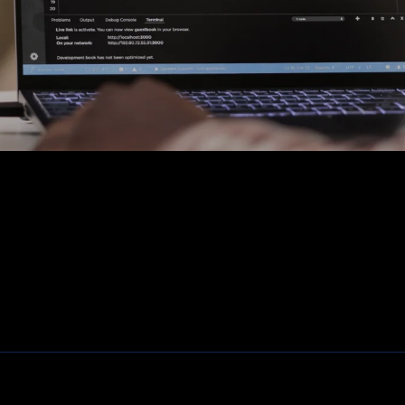
Fiber, SFP's. mediaconvertors
Patchkasten
Modems / Routers
Camera's