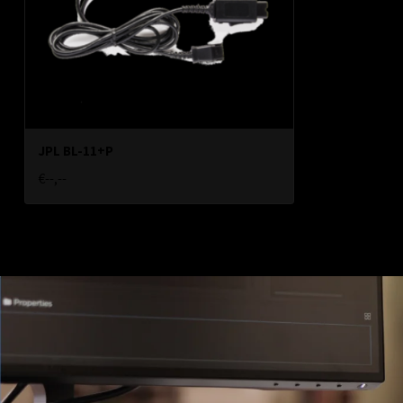
JPL BL-11+P
€--,--