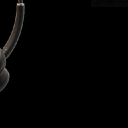
volgende werkd
Toevoegen om te vergel