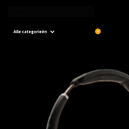
Alle categorieën
€
Excl. btw
Home
/
JPL-Element-X500 Binaural Headband