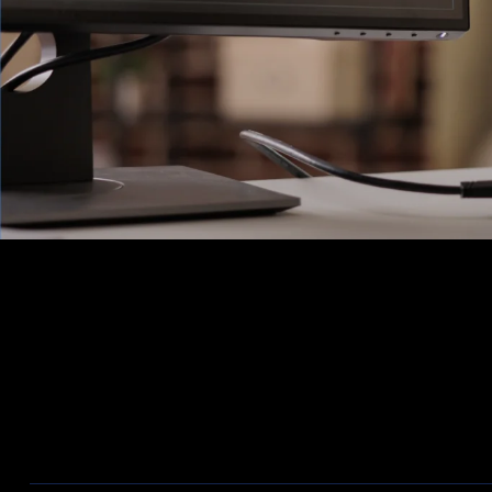
Ons Assortiment
Aanbiedingen / Nieuwe producten
Wireless
Bekabeling
Telecom
Firewalls
ZyXEL Nebula
Switches