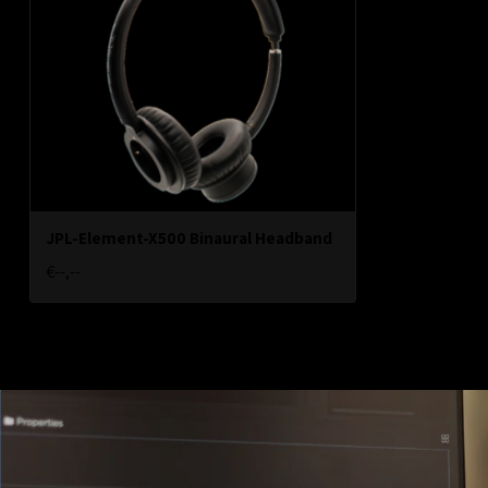
JPL-Element-X500 Binaural Headband
€--,--