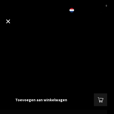
0
EUR
nt-X500 Binaural Headband
wordt geleverd met een mono hoofdband. Het modulaire systeem van de
t u in staat om hoofdbanden om te wisselen van mono naar binauraal en
k van uw manier van werken.
Lees meer
.
Toevoegen aan winkelwagen