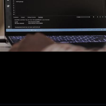
Fiber, SFP's. mediaconvertors
Patchkasten
Modems / Routers
Camera's