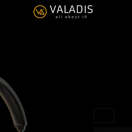
JPL-Eleme
€--,--
Excl. btw
De JPL-Element-X500 
JPL-Element-X500 stel
vice versa, afhankelij