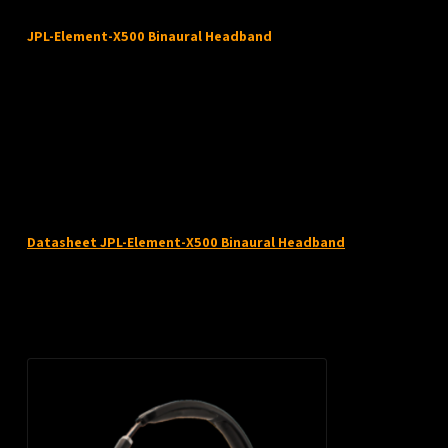
Productomschrijving
JPL-Element-X500 Binaural Headband
JPL-Element-X500 Duo hoofdband Accessoire / vervangend onderdeel D
hoofdband. Misschien geeft u de voorkeur aan een binaurale hoofdband
systeem van de JPL-Element-X500 stelt u in staat om hoofdbanden om te 
afhankelijk van de manier waarop u werkt
Features :
2 jaar reparatie- of vervangingsgarantie.
Datasheet JPL-Element-X500 Binaural Headband
Recent bekeken