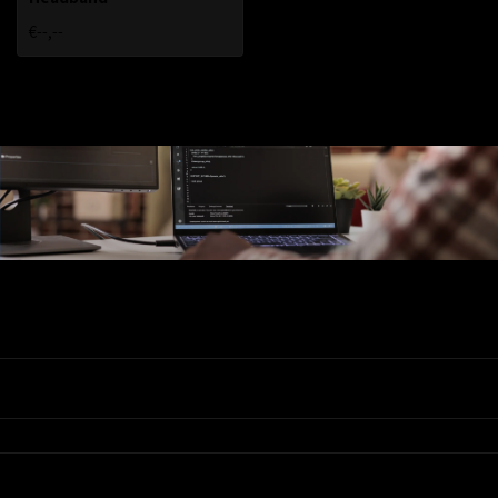
€--,--
Ons Assortiment
Valadis
Klantenservice