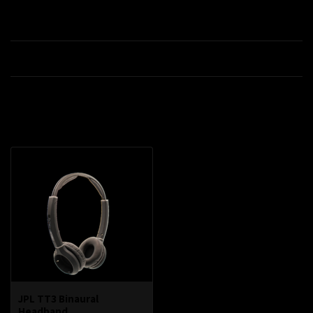
Productomschrijving
Specificaties
Recent bekeken
JPL TT3 Binaural
Headband