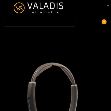
0
MENU
€
Excl. btw
Home
/
JPL TT3 Binaural Headband
JPL TT3 Binaural Headband