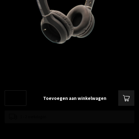
€--,--
Excl. btw
Headband duo voor Element TT3-EVO
Lees meer
.
Toevoegen aan winkelwagen
1 - 2 werkdagen
Toevoegen om te vergelijken