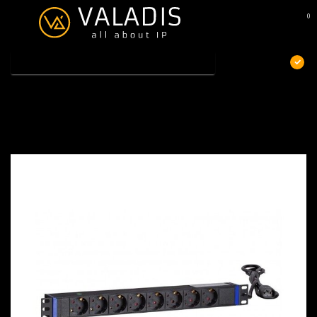
0
MENU
€
Excl. btw
Home
/
19 inch stekkerdoos, 8-voudig met C14 stekker
19 inch stekkerdoos, 8-voudig met C14
stekker