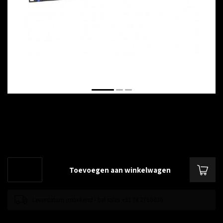
€--,--
Excl. btw
19 inch stekkerdoos, 8-voudig met C14 stekker
Lees meer
.
Toevoegen aan winkelwagen
Leverdatum onbekend - bel sales +31 74 2760030
Toevoegen om te vergelijken