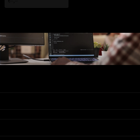
€--,--
Ons Assortiment
Valadis
Klantenservice