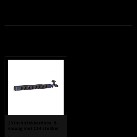
Productomschrijving
Recent bekeken
19 inch stekkerdoos, 8-
voudig met C14 stekker