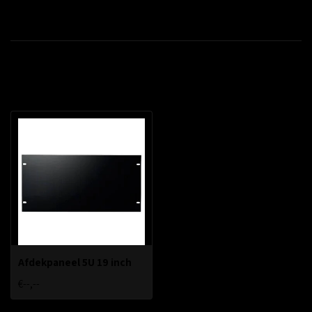
Productomschrijving
Recent bekeken
Afdekpaneel 5U 19 inch
€--,--