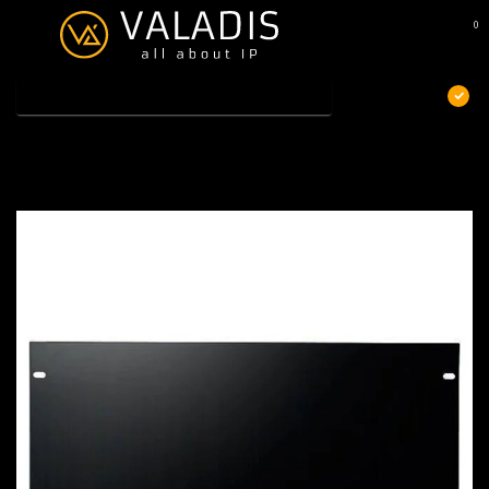
0
MENU
€
Excl. btw
Home
/
Afdekpaneel 5U 19 inch
Afdekpaneel 5U 19 inch