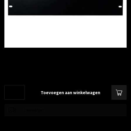
€--,--
Excl. btw
5U 19 inch afdekpaneel in zwart voor serverkasten
Lees meer
.
Toevoegen aan winkelwagen
1 - 2 werkdagen
Toevoegen om te vergelijken