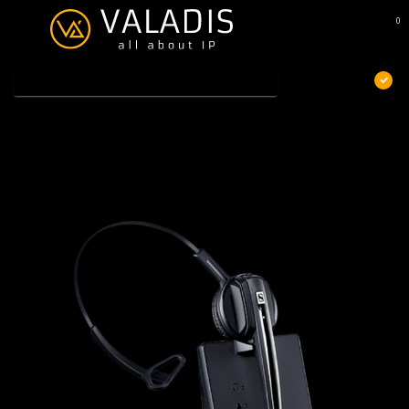
0
MENU
€
Excl. btw
Home
/
Sennheiser D 10 EU
Sennheiser D 10 EU