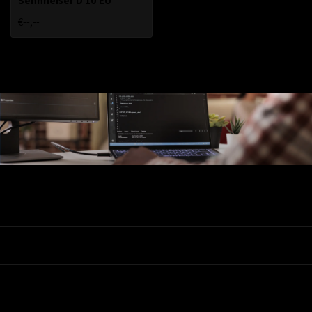
Sennheiser D 10 EU
€--,--
Ons Assortiment
Valadis
Klantenservice