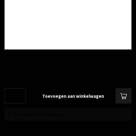
€--,--
Excl. btw
muurbeugel voor SNOM D120
Lees meer
.
Toevoegen aan winkelwagen
volgende werkdag geleverd
Toevoegen om te vergelijken