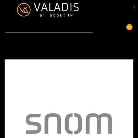
0
MENU
€
Excl. btw
Home
/
SNOM muurbeugel voor D120
SNOM muurbeugel voor D120