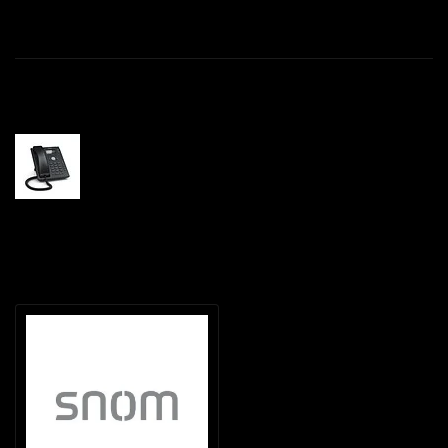
Productomschrijving
Gerelateerde producten
SNOM D120 (4361)
€--,--
Recent bekeken