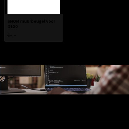
SNOM muurbeugel voor
D120
€--,--
Ons Assortiment
Valadis