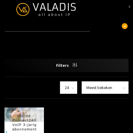
0
MENU
€
Excl. btw
Home
/
Tags
/
Connect2All
Producten getagd met Connect2All
Filters
Hosted Connect2All VoIP 3-jarig
Hosted Connect2All VoIP 3-jarig abonnement