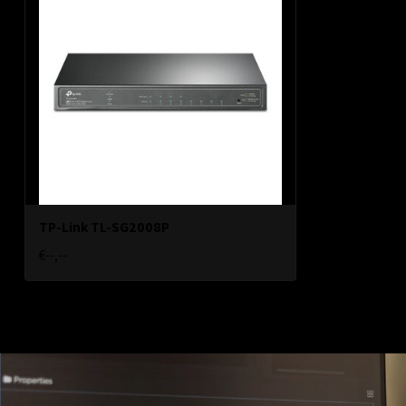
TP-Link TL-SG2008P
€--,--