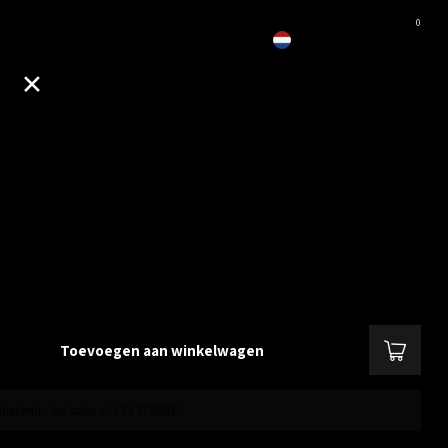
0
EUR
L-SG2008P
Gigabit, 4 PoE 802.3at/af, 62W, Desktop
Lees meer
.
Toevoegen aan winkelwagen
bekend - bel sales +31 74 2760030