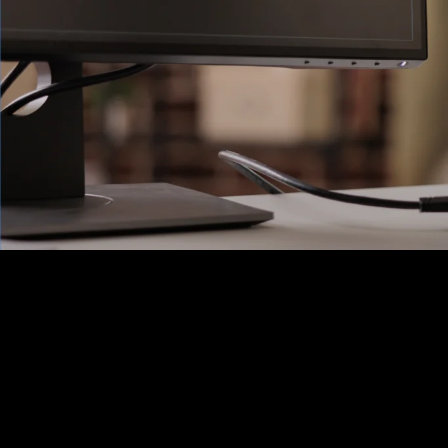
Ons Assortiment
Aanbiedingen / Nieuwe producten
Wireless
Bekabeling
Telecom
Firewalls
ZyXEL Nebula
Switches