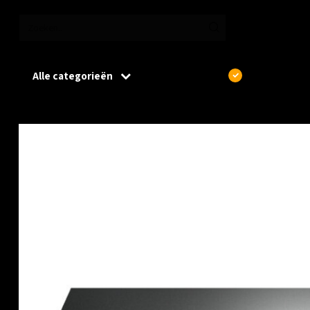
Alle categorieën
€
Excl. btw
Home
/
TP-Link TL-SG2008P