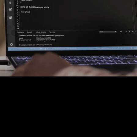
Fiber, SFP's. mediaconvertors
Patchkasten
Modems / Routers
Camera's