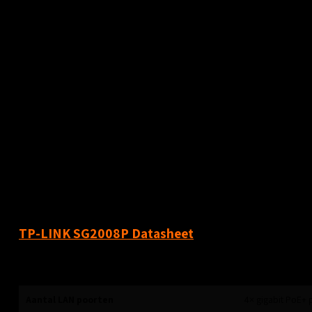
VLAN-ondersteuning
Groepeer apparaten die VLAN gebruiken om de netwerkbeveiliging te ver
Beveiligingsfuncties
Bescherm uw netwerk tegen aanvallen en indringers met IP-MAC-Port Bindi
Storm control, DHCP Snooping, 802.1X, Radius Authentication en meer.
Stille werking
Dankzij het metalen chassis kan de schakelaar geruisloos werken terwijl
TP-LINK SG2008P Datasheet
Specificaties
Aantal LAN poorten
4× gigabit PoE+ 