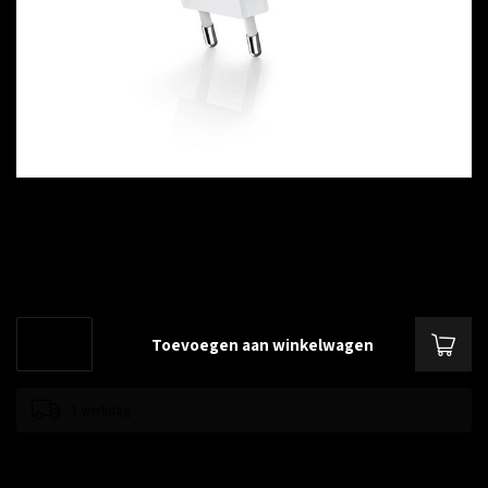
€--,--
Excl. btw
300 Mbps Universele Wireless N Range Extender
Lees meer
.
Toevoegen aan winkelwagen
1 werkdag
Toevoegen om te vergelijken