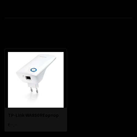
Productomschrijving
Recent bekeken
TP-Link WA850REop=op
€--,--