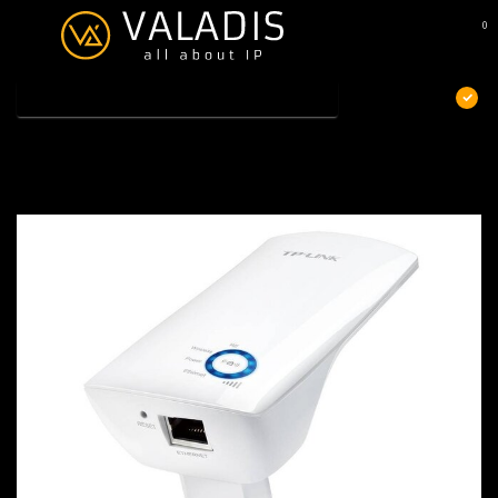
0
MENU
€
Excl. btw
Home
/
TP-Link WA850REop=op
TP-Link WA850REop=op