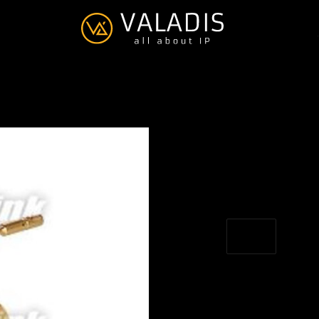
WIFI-Link 
Cable L=3
€--,--
Excl. btw
Toevoegen om te vergel