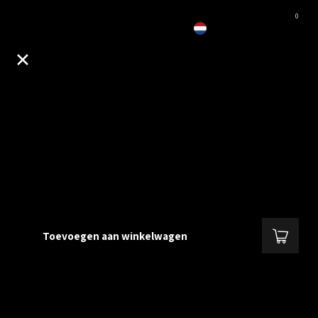
0
EUR
N Male to SMA Male + Low Loss 200
 M
Toevoegen aan winkelwagen
ijken