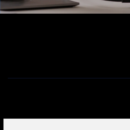
Ons Assortiment
Aanbiedingen / Nieuwe producten
Wireless
Bekabeling
Telecom
Firewalls
ZyXEL Nebula
Switches
Valadis