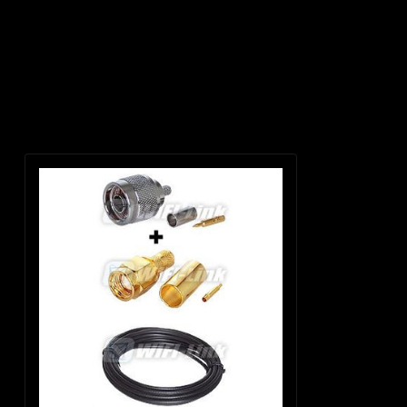
Productomschrijving
Geen informatie gevonden
Recent bekeken