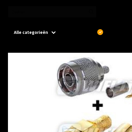
Alle categorieën
€
Excl. btw
Home
/
WIFI-Link N Male to SMA Male + Low Loss 200 Cable L=3 M