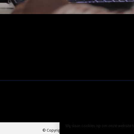
Fiber, SFP's. mediaconvertors
Patchkasten
Modems / Routers
Camera's
Klantenservice
Wij slaan cookies op om onze website t
© Copyright 2026 Valadis BV