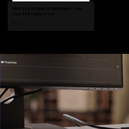
WIFI-Link N Male to SMA Male + Low
Loss 200 Cable L=3 M
€--,--