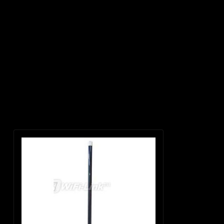
Productomschrijving
De 5.8GHz OMNI 12dBi-antenne met N-female connector is 360 ° omni-dire
paalmontagebeugels. Het signaalbereik is ongeveer 1000 meter, zichtlijn.
Recent bekeken