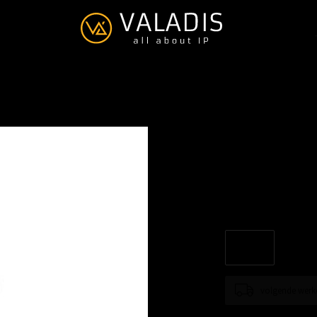
WIFI-Link
€--,--
Excl. btw
Omni antenna 5.8GHz, 
volgende werk