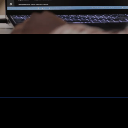
Fiber, SFP's. mediaconvertors
Patchkasten
Modems / Routers
Camera's
Klantenservice