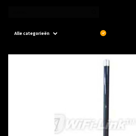
Alle categorieën
€
Excl. btw
Home
/
WIFI-Link WLO-5775-12