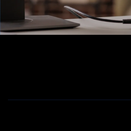
Ons Assortiment
Aanbiedingen / Nieuwe producten
Wireless
Bekabeling
Telecom
Firewalls
ZyXEL Nebula
Switches
Valadis