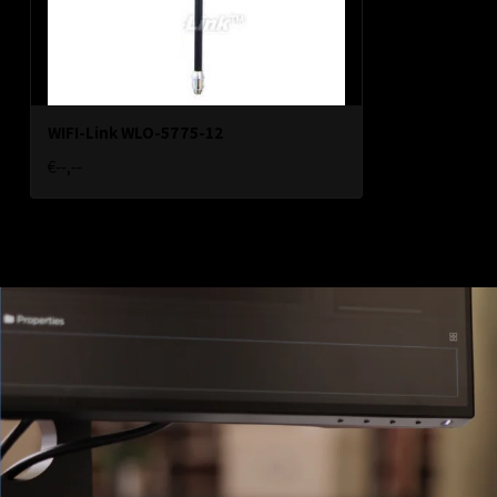
WIFI-Link WLO-5775-12
€--,--