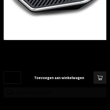
€--,--
Excl. btw
Extra microfoon voor CP860
Lees meer
.
Toevoegen aan winkelwagen
volgende werkdag geleverd
Toevoegen om te vergelijken