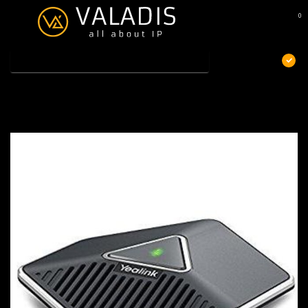
0
MENU
€
Excl. btw
Home
/
Yealink CPE80 op=op
Yealink CPE80 op=op