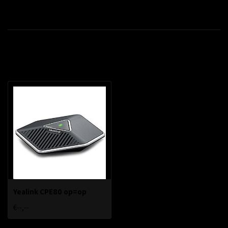
Productomschrijving
Recent bekeken
Yealink CPE80 op=op
€--,--