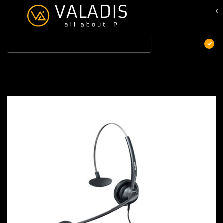
0
MENU
€
Excl. btw
Home
/
Yealink UH33-USB, headset mono
Yealink UH33-USB, headset mono