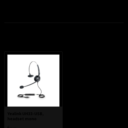
Productomschrijving
Recent bekeken
Yealink UH33-USB,
headset mono
€--,--