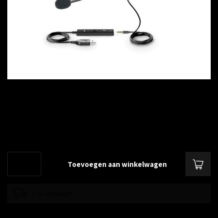
€--,--
Excl. btw
Headset compatibel met de volledige reeks van Yealink USB IP-telefoons
(V83 vereist T4xS/T5 )
Lees meer
.
Toevoegen aan winkelwagen
1 - 2 werkdagen
Toevoegen om te vergelijken