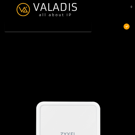
0
MENU
€
Excl. btw
Home
/
ZyXEL FWA710, 5G Outdoor Router - Standalone/ Nebula, met
1 jaar Nebula Pro Licentie
ZyXEL FWA710, 5G Outdoor Router -
Standalone/ Nebula, met 1 jaar Nebula Pro
Licentie