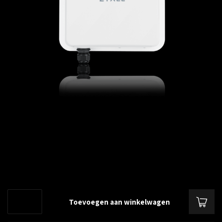
€--,--
Excl. btw
ZyXEL FWA710, 5G Outdoor Router - Standalone/ Nebula, met 1 jaar
Nebula Pro Licentie, 2.5G LAN, EU en UK
Lees meer
.
Toevoegen aan winkelwagen