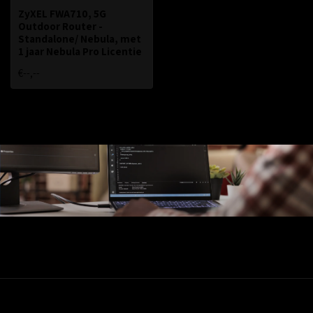
ZyXEL FWA710, 5G
Outdoor Router -
Standalone/ Nebula, met
1 jaar Nebula Pro Licentie
€--,--
Ons Assortiment
Valadis