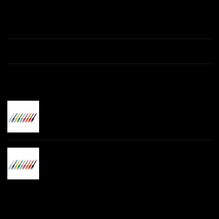
Productomschrijving
Specificaties
Gerelateerde producten
€-
UTP CAT 6 patchkabels, diverse
lengte's en kleuren
-,--
€-
UTP CAT 5e patchkabels, diverse
lengte's en kleuren
-,--
Recent bekeken