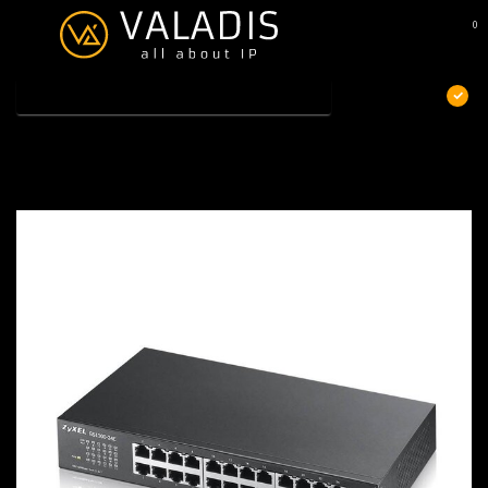
0
MENU
€
Excl. btw
Home
/
ZyXEL GS-1100-24E v3
ZyXEL GS-1100-24E v3