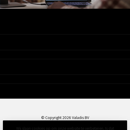
Ons Assortiment
Valadis
Klantenservice
© Copyright 2026 Valadis BV
Wij slaan cookies op om onze website te verbeteren. Is dat