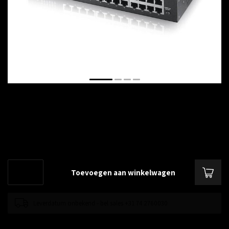
€--,--
Excl. btw
24 port Gigabit Unmanaged Desktop Switch, inc. 19" brackets
Lees
meer
.
Toevoegen aan winkelwagen
Leverdatum onbekend - bel sales +31 74 2760030
Toevoegen om te vergelijken