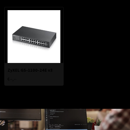
ZyXEL GS-1100-24E v3
€--,--