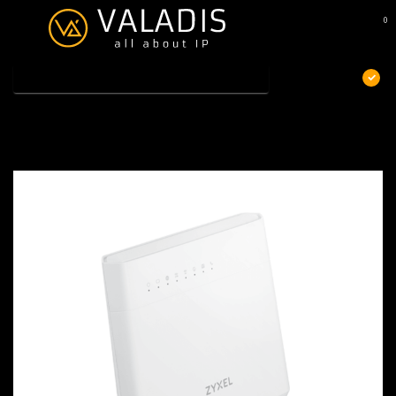
0
MENU
€
Excl. btw
Home
/
Zyxel VMG8825-T50K
Zyxel VMG8825-T50K