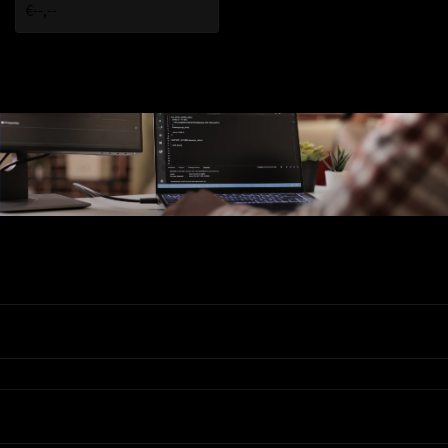
€--,--
Ons Assortiment
Valadis
Klantenservice