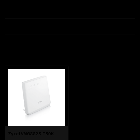
Productomschrijving
Specificaties
Recent bekeken
Zyxel VMG8825-T50K