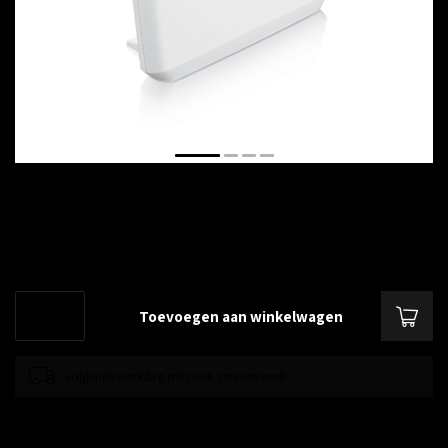
€--,--
Excl. btw
Multy Pro AC2400 VDSL2 Combo WAN Gigabit IAD
Lees meer
.
Toevoegen aan winkelwagen
volgende werkdag mits niet gereserveerd!
Toevoegen om te vergelijken