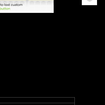
g kunt schakelen tussen stand-alone modus en ons
 paar eenvoudige klikken.
al voor wie op zoek is naar een upgrade naar een
waliteit. Ingebouwde state-of-the-art
werken.
one management