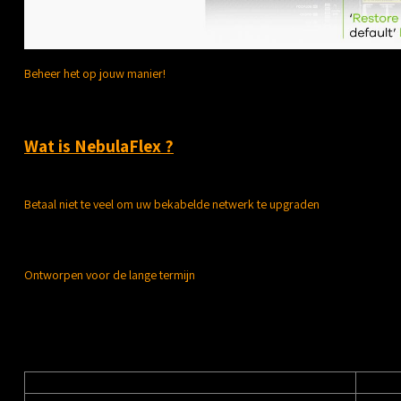
Beheer het op jouw manier!
De XGS1930-serie introduceert Zyxel NebulaFlexTM, waarmee u eenvoudi
licentievrije Nebula cloudbeheerplatform op elk moment met slechts een
Wat is NebulaFlex ?
Betaal niet te veel om uw bekabelde netwerk te upgraden
Met Gigabit-connectiviteit plus vier 10G-uplinks is de XGS1930-serie idea
eenvoudiger te beheren netwerk - en voor een betaalbare prijs.
Ontworpen voor de lange termijn
Een web slim beheerde switch met een hardware-ontwerp van enterprise-k
hardwaretechnologie brengt hoge kwaliteit en robuustheid naar SMB-net
Cloud management
Standal