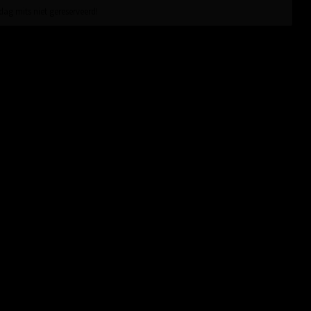
ag mits niet gereserveerd!
ijken