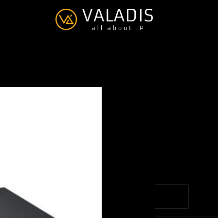
oud
ZyXEL XGS
of NebulaF
€--,--
Excl. btw
28 port Smart Managed
NebulaFlex Cloud
Lees