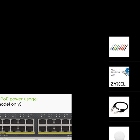
Gerelateer
UTP
kle
leverd met een stijlvolle nieuwe look en maakt beheer
ZyX
twerkbeheer voor kleine en middelgrote bedrijven
SFP
ZyX
Sta