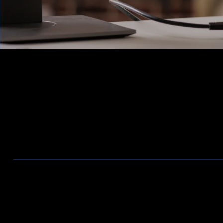
Ons Assortiment
Aanbiedingen / Nieuwe producten
Wireless
Bekabeling
Telecom
Firewalls
ZyXEL Nebula
Switches
Valadis