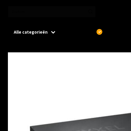
Alle categorieën
€
Excl. btw
Home
/
ZyXEL XGS1930-28, hybrid mode, standalone of NebulaFlex Cl