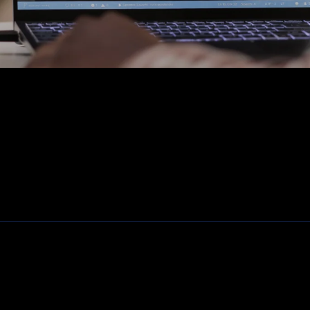
Fiber, SFP's. mediaconvertors
Patchkasten
Modems / Routers
Camera's
Klantenservice