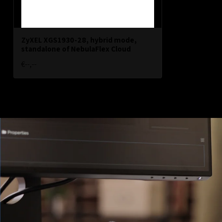
ZyXEL XGS1930-28, hybrid mode,
standalone of NebulaFlex Cloud
€--,--