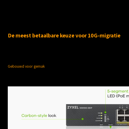
Productomschrijving
De meest betaalbare keuze voor 10G-migratie
De XGS1930-serie, een nieuwe 10G uplink slim beheerde switch, wordt ge
van de cloud mogelijk met Zyxel NebulaFlexTM-technologie.
Gebouwd voor gemak
Deze slim ogende switch heeft een intuïtief ontwerp dat het dagelijks ne
vereenvoudigt.