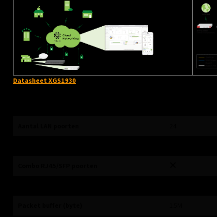
Datasheet XGS1930
Specificaties
Aantal LAN poorten
24
SFP poorten
4
Combo RJ45/SFP poorten
10G uplink poorten
4
Packet buffer (byte)
1.5M