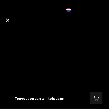
0
EUR
1930-28, hybrid mode, standalone
lex Cloud
, 24x Gigabit Copper, 4x 10G SFP+, hybrid mode, standalone of
 meer
.
Toevoegen aan winkelwagen