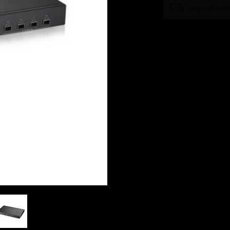
volgende werkd
Toevoegen om te vergel