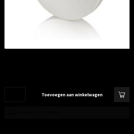
€--,--
Excl. btw
2.4Ghz 10dBi 2 element MIMO Ceiling Mount Indoor Antenna
Lees meer
.
Toevoegen aan winkelwagen
bel sales +31 74 2760030
Toevoegen om te vergelijken