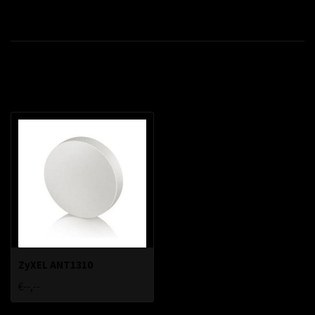
Productomschrijving
Recent bekeken
ZyXEL ANT1310
€--,--