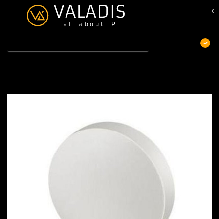
0
MENU
€
Excl. btw
Home
/
ZyXEL ANT1310
ZyXEL ANT1310