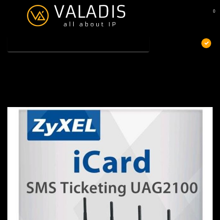
0
MENU
€
Excl. btw
Home
/
ZyXEL E-iCard SMS Ticketing License for UAG2100
ZyXEL E-iCard SMS Ticketing License for
UAG2100