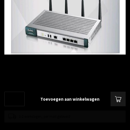
€--,--
Excl. btw
E-iCard SMS Ticketing License for UAG2100
Lees meer
.
Toevoegen aan winkelwagen
1-2 werkdagen, per mail geleverd
Toevoegen om te vergelijken