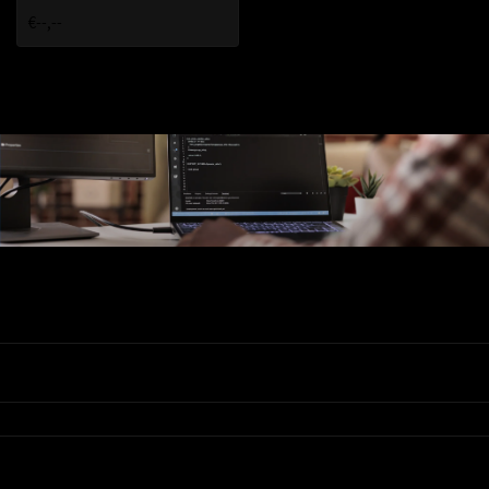
€--,--
Ons Assortiment
Valadis
Klantenservice