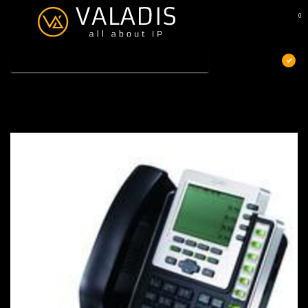
0
MENU
€
Excl. btw
Home
/
ZyXEL V500
ZyXEL V500