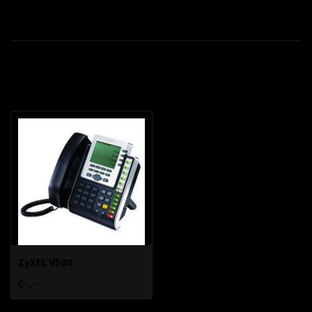
Productomschrijving
Recent bekeken
ZyXEL V500
€--,--