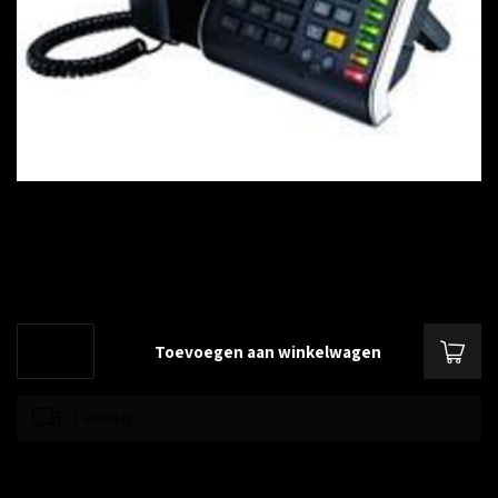
€--,--
Excl. btw
V500 Ip Phone, LCD screen, 2 port LAN, Full Duplex handsfree
Lees meer
.
Toevoegen aan winkelwagen
1 werkdag
Toevoegen om te vergelijken