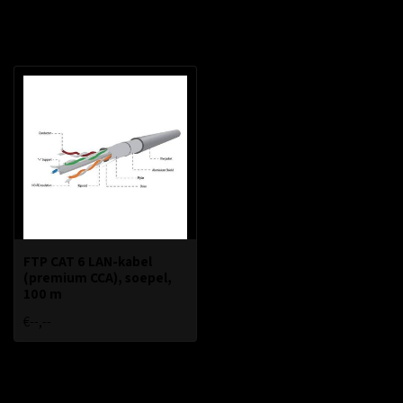
Recent bekeken
FTP CAT 6 LAN-kabel
(premium CCA), soepel,
100 m
€--,--