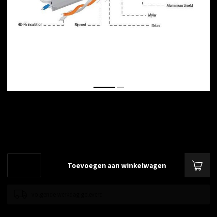
€--,--
Excl. btw
FTP CAT 6 LAN-kabel (premium CCA), soepel, 100 m
Lees meer
.
Toevoegen aan winkelwagen
volgende werkdag geleverd
Toevoegen om te vergelijken