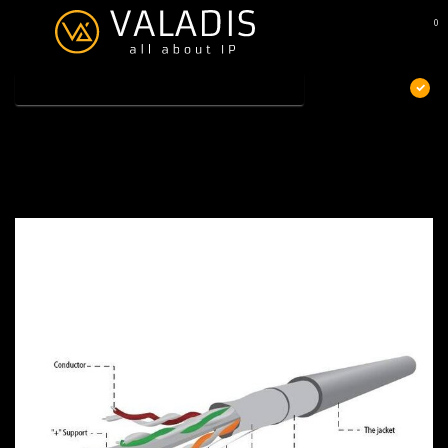
0
MENU
€
Excl. btw
Home
/
FTP CAT 6 LAN-kabel (premium CCA), soepel, 100 m
FTP CAT 6 LAN-kabel (premium CCA), soepel,
100 m