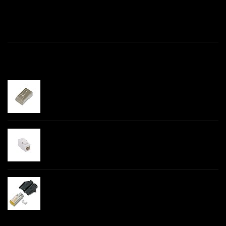
Productomschrijving
Gerelateerde producten
CAT6 connector RJ45 shielded / 10 st
€--,--
CAT6 UTP Keystone Connector - LSA
€--,--
CAT6a connector RJ45 / 10 st zwart
€--,--