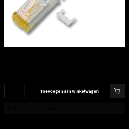
€--,--
Excl. btw
CAT6a connector RJ45 / 10 st zwart
Lees meer
.
Toevoegen aan winkelwagen
volgende werkdag geleverd
Toevoegen om te vergelijken