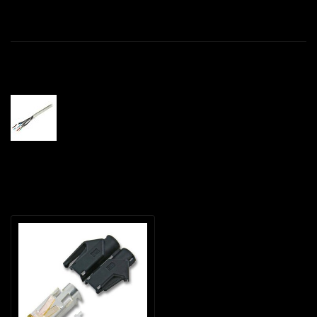
Productomschrijving
Gerelateerde producten
€-
CAT 6a Installatie kabel U/FTP, grijs,
305 meter
-,--
Recent bekeken