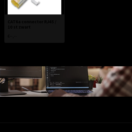
CAT6a connector RJ45 /
10 st zwart
€--,--
Ons Assortiment
Valadis