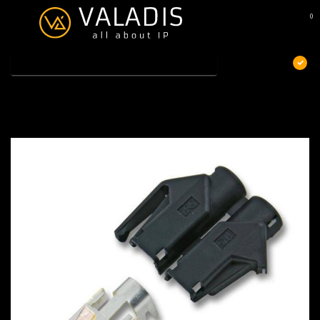
0
MENU
€
Excl. btw
Home
/
CAT6a connector RJ45 / 10 st zwart
CAT6a connector RJ45 / 10 st zwart