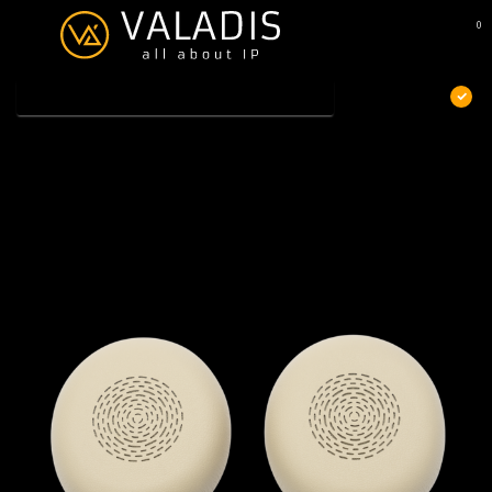
0
MENU
€
Excl. btw
Home
/
Jabra Evolve2 75 Oorkussens Beige, 1 paar
Jabra Evolve2 75 Oorkussens Beige, 1 paar