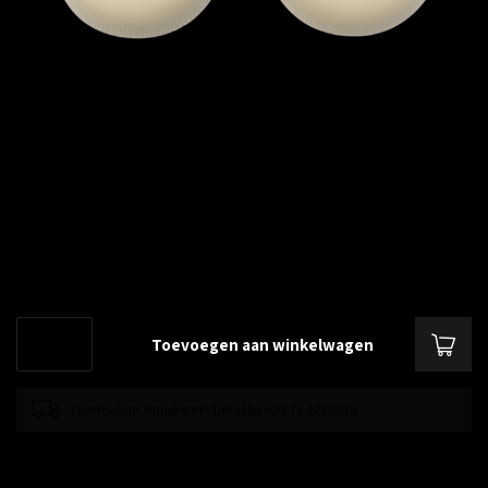
€--,--
Excl. btw
Jabra Evolve2 75 oorkussens beige, 1 paar
Lees meer
.
Toevoegen aan winkelwagen
Leverdatum onbekend - bel sales +31 74 2760030
Toevoegen om te vergelijken