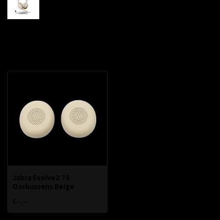
Beige
-
Recent bekeken
Jabra Evolve2 75
Oorkussens Beige
€--,--