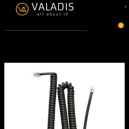
0
MENU
€
Excl. btw
Home
/
Yealink Krulsnoer T26P/T27P/T28P/SIP-T4X/T4S/T5x
Yealink Krulsnoer T26P/T27P/T28P/SIP-
T4X/T4S/T5x