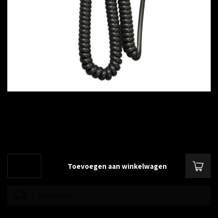
€--,--
Excl. btw
Yealink Krulsnoer T26P/T27P/T28P/SIP-T4X/T4S/T5x
Lees meer
.
Toevoegen aan winkelwagen
1 - 2 werkdagen
Toevoegen om te vergelijken