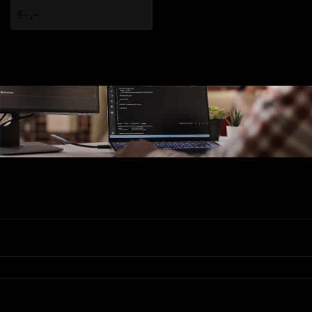
€--,--
Ons Assortiment
Valadis
Klantenservice