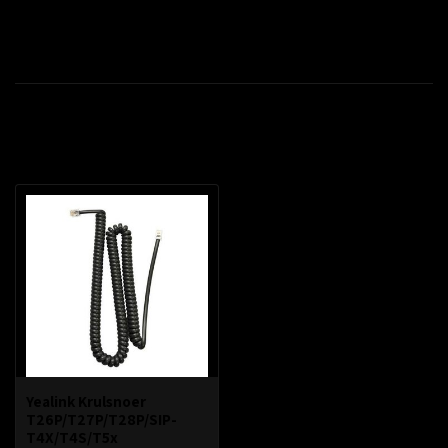
Productomschrijving
Recent bekeken
Yealink Krulsnoer
T26P/T27P/T28P/SIP-
T4X/T4S/T5x